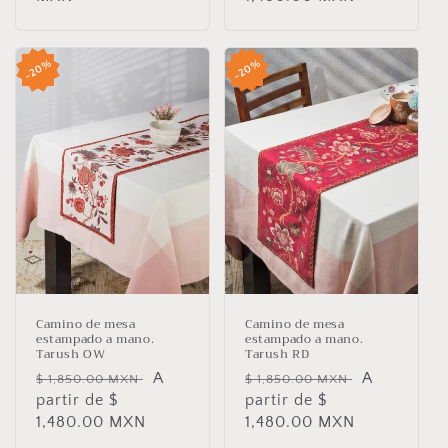
20%
20%
Camino de mesa
Camino de mesa
estampado a mano.
estampado a mano.
Tarush OW
Tarush RD
Precio
Precio
A
Precio
Precio
A
$ 1,850.00 MXN
$ 1,850.00 MXN
habitual
partir de $
de
habitual
partir de $
de
1,480.00 MXN
oferta
1,480.00 MXN
oferta