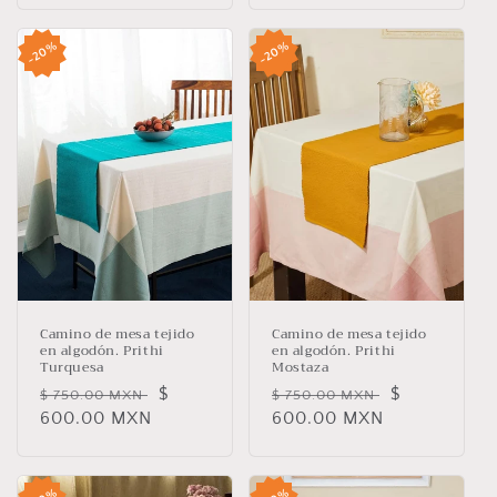
20%
20%
Camino de mesa tejido
Camino de mesa tejido
en algodón. Prithi
en algodón. Prithi
Mostaza
Turquesa
Precio
Precio
$
Precio
Precio
$
$ 750.00 MXN
$ 750.00 MXN
habitual
600.00 MXN
de
habitual
600.00 MXN
de
oferta
oferta