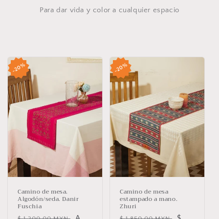
Para dar vida y color a cualquier espacio
20%
20%
Camino de mesa.
Camino de mesa
Algodón/seda. Danir
estampado a mano.
Fuschia
Zhuri
Precio
Precio
A
Precio
Precio
$
$ 1,200.00 MXN
$ 1,850.00 MXN