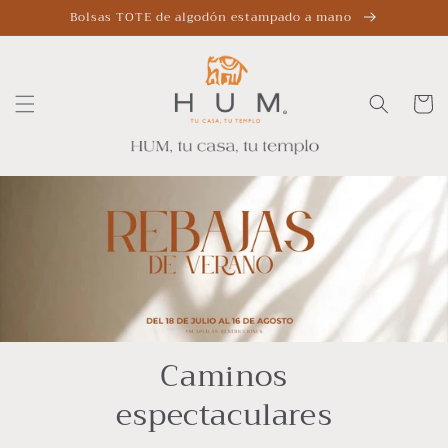
Ir
Bolsas TOTE de algodón estampado a mano
directamente
al contenido
Carrito
Caminos
espectaculares