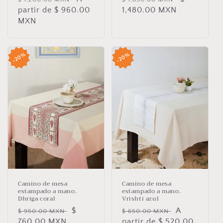
habitual
partir de $ 960.00
de
habitual
1,480.00 MXN
de
MXN
oferta
oferta
20%
20%
Camino de mesa
Camino de mesa
estampado a mano.
estampado a mano.
Dhriga coral
Vrishti azul
Precio
Precio
$
Precio
Precio
A
$ 950.00 MXN
$ 650.00 MXN
habitual
760.00 MXN
de
habitual
partir de $ 520.00
de