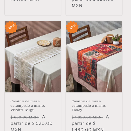
oferta
MXN
oferta
20%
20%
Camino de mesa
Camino de mesa
estampado a mano.
estampado a mano.
Vrishti Beige
Tanay
Precio
Precio
A
Precio
Precio
A
$ 650.00 MXN
$ 1,850.00 MXN
habitual
partir de $ 520.00
de
habitual
partir de $
de
MXN
oferta
1,480.00 MXN
oferta