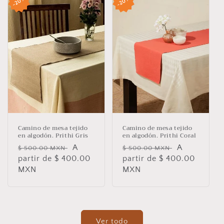
20%
20%
Camino de mesa tejido
Camino de mesa tejido
en algodón. Prithi Gris
en algodón. Prithi Coral
Precio
Precio
A
Precio
Precio
A
$ 500.00 MXN
$ 500.00 MXN
habitual
partir de $ 400.00
de
habitual
partir de $ 400.00
de
MXN
oferta
MXN
oferta
Ver todo