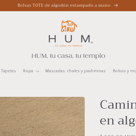
Bolsas TOTE de algodón estampado a mano
Tapetes
Ropa
Mascadas, chales y pashminas
Bolsos y m
Camin
en alg