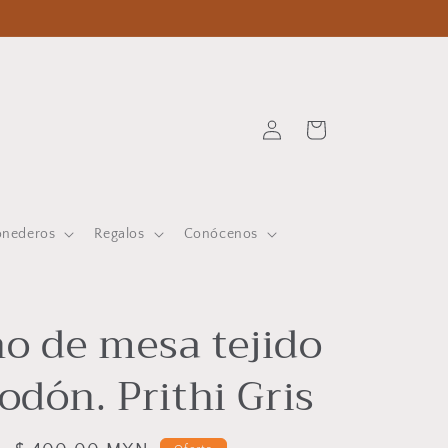
Iniciar
Carrito
sesión
onederos
Regalos
Conócenos
o de mesa tejido
odón. Prithi Gris