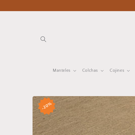
Ir
directamente
al contenido
Manteles
Colchas
Cojines
Ir
directamente
a la
20%
información
del producto