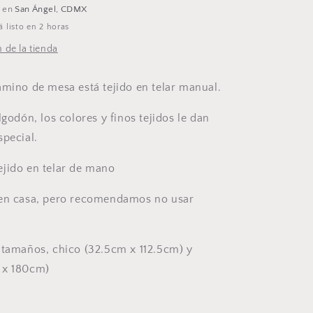
e en
San Ángel, CDMX
 listo en 2 horas
 de la tienda
amino de mesa está tejido en telar manual.
lgodón, los colores y finos tejidos le dan
special.
jido en telar de mano
 en casa, pero recomendamos no usar
 tamaños, chico (32.5cm x 112.5cm) y
 x 180cm)