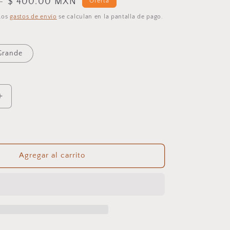
Precio
$ 400.00 MXN
N
Oferta
de
 Los
gastos de envío
se calculan en la pantalla de pago.
oferta
Grande
Aumentar
cantidad
para
Camino
de
mesa
Agregar al carrito
tejido
en
algodón.
Prithi
Gris