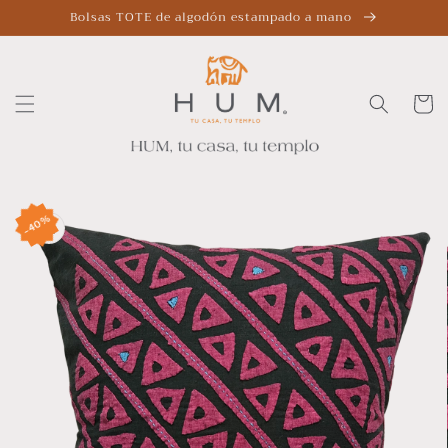
Ir
Bolsas TOTE de algodón estampado a mano
directamente
al contenido
Carrito
Ir
directamente
40%
a la
información
del producto