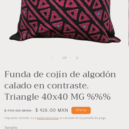
Abrir
elemento
multimedia
de
1
/
3
1
en
Funda de cojín de algodón
una
ventana
modal
calado en contraste.
Triangle 40x40 MG %%%
Precio
Precio
$ 426.00 MXN
Oferta
$ 710.00 MXN
habitual
de
Impuesto incluido. Los
gastos de envío
se calculan en la pantalla de pago.
oferta
Tamaño