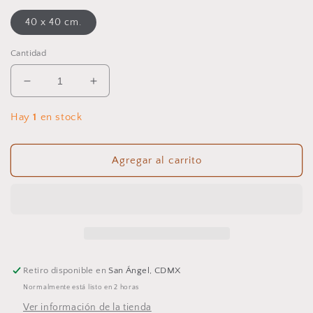
40 x 40 cm.
Cantidad
Reducir
Aumentar
cantidad
cantidad
para
para
Hay
1
en stock
Funda
Funda
de
de
cojín
cojín
Agregar al carrito
de
de
algodón
algodón
calado
calado
en
en
contraste.
contraste.
Triangle
Triangle
40x40
40x40
Retiro disponible en
San Ángel, CDMX
MG
MG
Normalmente está listo en 2 horas
%%%
%%%
Ver información de la tienda